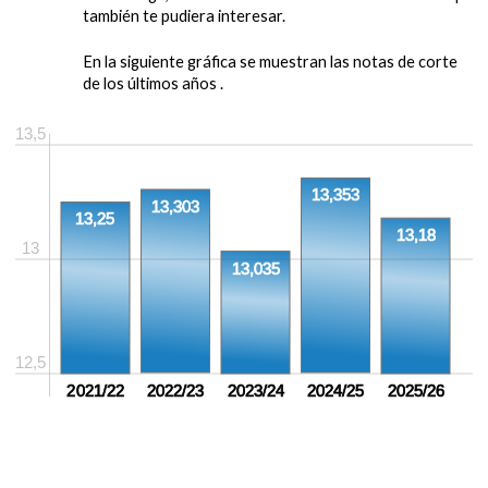
también te pudiera interesar.
En la siguiente gráfica se muestran las notas de corte
de los últimos años .
13,5
13,353
13,303
13,25
13,18
13
13,035
12,5
2021/22
2022/23
2023/24
2024/25
2025/26