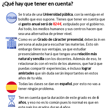
¿Qué hay que tener en cuenta?
Se trata de una
Universidad pública
, con la ventaja en el
bolsillo que eso supone. Tienes que tener en cuenta que
el
gasto anual será de
824 €
, estipulado por el gobierno.
Así todo, los medios humanos y sus centros hacen que
sea una alternativa de primer nivel.
Como es un
Grado de cáracter presencial
, deberás in en
persona al aula para escuchar las materias. Esto sin
embargo tiene sus ventajas, ya que estudiar
presencialmente hará que tengas una
relación más
natural y sencilla
con los docentes. Además de eso, te
relacionarás con el resto de los alumnos, que hará que
puedas compartir experiencias, e incluso
lograr
amistades
que sin duda serán importantes en estos
años de tu vida.
Todas las clases se dan en
español
, por esto no vas a
tener ningún problema.
Ten en cuenta que la duración de este grado es de
6
años
, y eso no es lo común pues lo normal es que en
este país los grados duran 4 años.