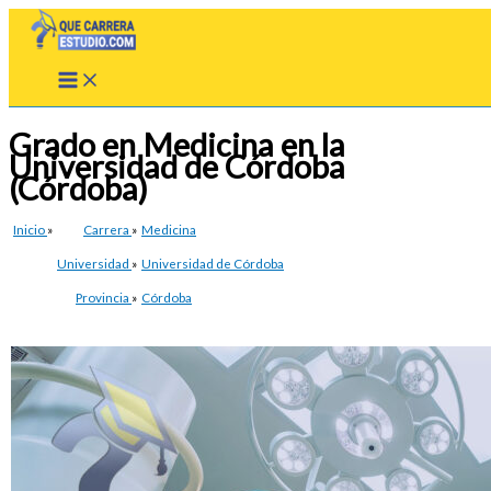
Ir
al
contenido
Grado en Medicina en la
Universidad de Córdoba
(Córdoba)
Inicio
»
Carrera
»
Medicina
Universidad
»
Universidad de Córdoba
Provincia
»
Córdoba