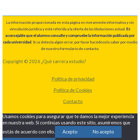
La información proporcionada en esta página es meramente informativa y sin
vinculación jurídica y está referida a la oferta de las titulaciones actual.
Es
aconsejable que el alumno consulte y compruebe la información publicada por
cada universidad
. Si se detecta algún error, por favor hacédnoslo saber por medio
de nuestro formulario de contacto.
Copyright © 2026 ¿Qué carrera estudio?
Política de privacidad
Política de Cookies
Contacto
Usamos cookies para asegurar que te damos la mejor experiencia
en nuestra web. Si continúas usando este sitio, asumiremos que
estás de acuerdo con ello.
Acepto
No acepto