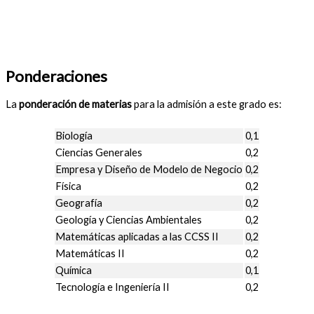
Ponderaciones
La
ponderación de materias
para la admisión a este grado es:
Biología
0,1
Ciencias Generales
0,2
Empresa y Diseño de Modelo de Negocio
0,2
Física
0,2
Geografía
0,2
Geología y Ciencias Ambientales
0,2
Matemáticas aplicadas a las CCSS II
0,2
Matemáticas II
0,2
Química
0,1
Tecnología e Ingeniería II
0,2