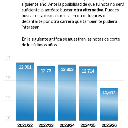
siguiente año. Ante la posibilidad de que tu nota no será
suficiente, plantéate buscar
otra alternativa
. Puedes
buscar esta misma carrera en otros lugares o
decantarte por otra carrera que también te pudiera
interesar.
En la siguiente gráfica se muestran las notas de corte
de los últimos años .
13
12,901
12,803
12,73
12,714
12
11,647
11
10
2021/22
2022/23
2023/24
2024/25
2025/26