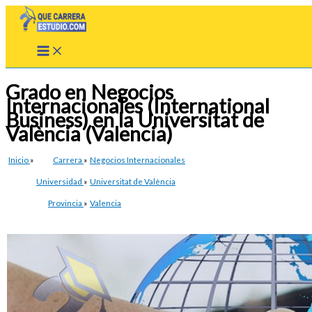
Ir
al
contenido
Grado en Negocios
Internacionales (International
Business) en la Universitat de
València (Valencia)
Inicio
»
Carrera
»
Negocios Internacionales
Universidad
»
Universitat de València
Provincia
»
Valencia