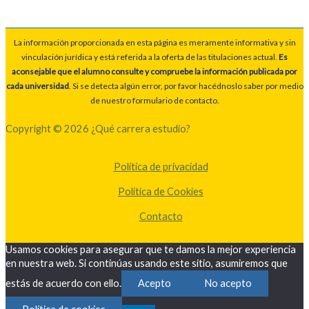
La información proporcionada en esta página es meramente informativa y sin
vinculación jurídica y está referida a la oferta de las titulaciones actual.
Es
aconsejable que el alumno consulte y compruebe la información publicada por
cada universidad
. Si se detecta algún error, por favor hacédnoslo saber por medio
de nuestro formulario de contacto.
Copyright © 2026 ¿Qué carrera estudio?
Política de privacidad
Política de Cookies
Contacto
Usamos cookies para asegurar que te damos la mejor experiencia
en nuestra web. Si continúas usando este sitio, asumiremos que
estás de acuerdo con ello.
Acepto
No acepto