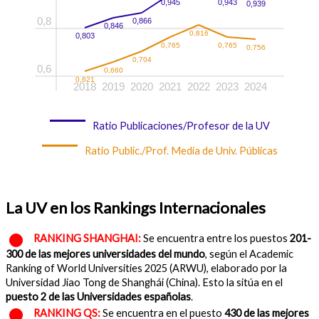
0,945
0,943
0,939
0,8
0,866
0,846
0,816
0,803
0,765
0,765
0,756
0,704
0,6
0,660
0,621
2018
2019
2020
2021
2022
2023
2024
Ratio Publicaciones/Profesor de la UV
Ratio Public./Prof. Media de Univ. Públicas
La UV en los Rankings Internacionales
RANKING SHANGHAI:
Se encuentra entre los puestos
201-
300 de las mejores universidades del mundo
, según el Academic
Ranking of World Universities 2025 (ARWU), elaborado por la
Universidad Jiao Tong de Shanghái (China). Esto la sitúa en el
puesto 2 de las Universidades españolas
.
RANKING QS:
Se encuentra en el puesto
430 de las mejores