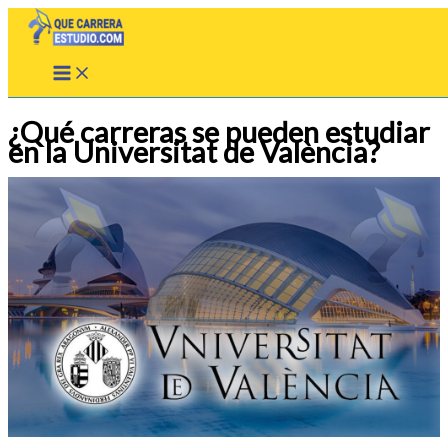
Ir
al
contenido
¿Qué carreras se pueden estudiar
en la Universitat de València?