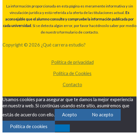
La información proporcionada en esta página es meramente informativa y sin
vinculación jurídica y está referida a la oferta de las titulaciones actual.
Es
aconsejable que el alumno consulte y compruebe la información publicada por
cada universidad
. Si se detecta algún error, por favor hacédnoslo saber por medio
de nuestro formulario de contacto.
Copyright © 2026 ¿Qué carrera estudio?
Política de privacidad
Política de Cookies
Contacto
Usamos cookies para asegurar que te damos la mejor experiencia
en nuestra web. Si continúas usando este sitio, asumiremos que
estás de acuerdo con ello.
Acepto
No acepto
Política de cookies