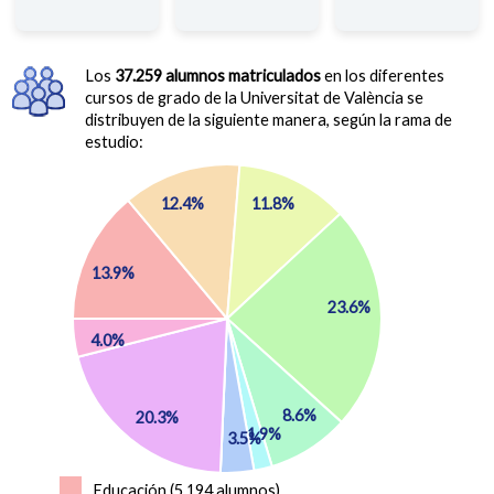
Los
37.259 alumnos matriculados
en los diferentes
cursos de grado de la Universitat de València se
distribuyen de la siguiente manera, según la rama de
estudio:
12.4%
11.8%
13.9%
23.6%
4.0%
8.6%
20.3%
1.9%
3.5%
Educación (5.194 alumnos)