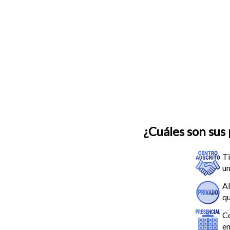
¿Cuáles son sus 
Ti
un
Al
qu
Co
em