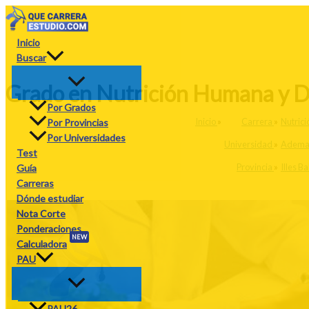
Ir
al
contenido
Inicio
Buscar
Grado en Nutrición Humana y Di
Por Grados
Inicio
»
Carrera
»
Nutrici
Por Provincias
Por Universidades
Universidad
»
Adema 
Test
Provincia
»
Illes B
Guía
Carreras
Dónde estudiar
Nota Corte
Ponderaciones
NEW
Calculadora
PAU
PAU26