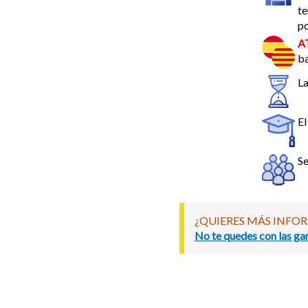
te
p
A
ba
La
El
Se
¿QUIERES MÁS INFO
No te quedes con las gan