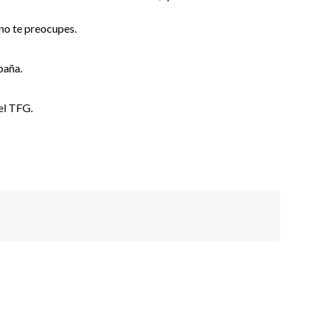
 no te preocupes.
paña.
 el TFG.