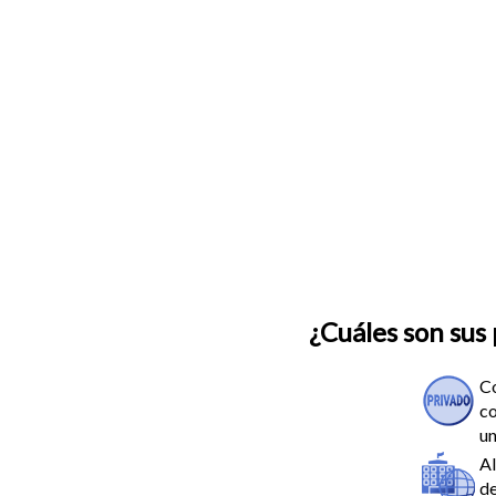
¿Cuáles son sus 
Co
co
un
Al
de