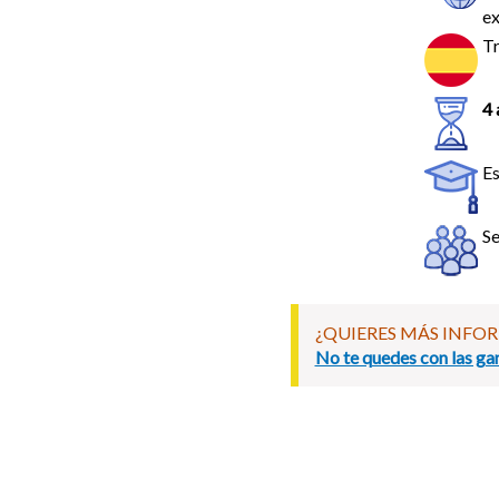
ex
Tr
4 
Es
Se
¿QUIERES MÁS INFO
No te quedes con las gan