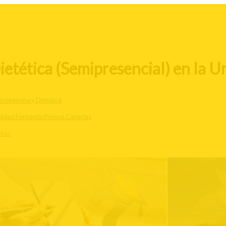
etética (Semipresencial) en la U
ón Humana y Dietética
sidad Fernando Pessoa Canarias
lmas