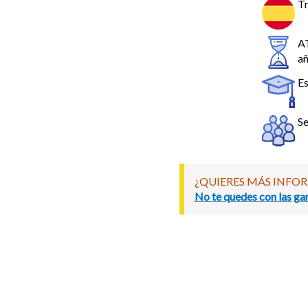
Tr
A
añ
Es
Se
¿QUIERES MÁS INFO
No te quedes con las gan