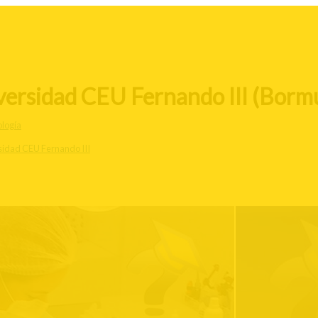
versidad CEU Fernando III (Borm
logía
sidad CEU Fernando III