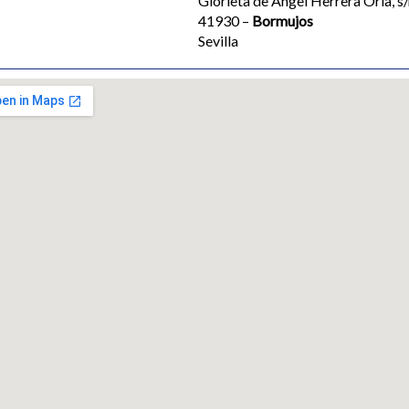
Glorieta de Ángel Herrera Oria, s/
41930 –
Bormujos
Sevilla