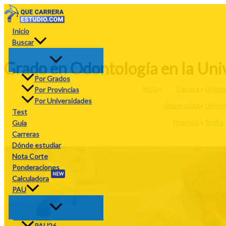
Ir
al
contenido
Inicio
Buscar
Grado en Odontología en la Uni
Por Grados
Inicio
»
Carrera
»
Odonto
Por Provincias
Por Universidades
Universidad
»
Univer
Test
Provincia
»
Sevilla
Guía
Carreras
Dónde estudiar
Nota Corte
Ponderaciones
NEW
Calculadora
PAU
PAU26