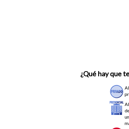
¿Qué hay que t
Al
pr
Al
de
un
ma