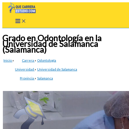
Ir
al
contenido
Grado en Odontología en la
Universidad de Salamanca
(Salamanca)
Inicio
»
Carrera
»
Odontología
Universidad
»
Universidad de Salamanca
Provincia
»
Salamanca