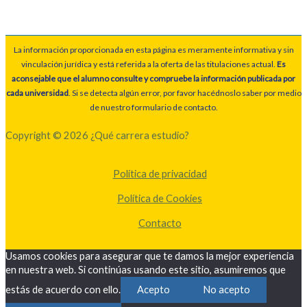
La información proporcionada en esta página es meramente informativa y sin
vinculación jurídica y está referida a la oferta de las titulaciones actual.
Es
aconsejable que el alumno consulte y compruebe la información publicada por
cada universidad
. Si se detecta algún error, por favor hacédnoslo saber por medio
de nuestro formulario de contacto.
Copyright © 2026 ¿Qué carrera estudio?
Política de privacidad
Política de Cookies
Contacto
Usamos cookies para asegurar que te damos la mejor experiencia
en nuestra web. Si continúas usando este sitio, asumiremos que
estás de acuerdo con ello.
Acepto
No acepto