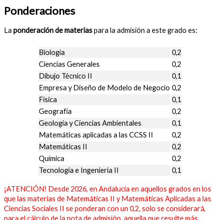
Ponderaciones
La
ponderación de materias
para la admisión a este grado es:
Biología
0,2
Ciencias Generales
0,2
Dibujo Técnico II
0,1
Empresa y Diseño de Modelo de Negocio
0,2
Física
0,1
Geografía
0,2
Geología y Ciencias Ambientales
0,1
Matemáticas aplicadas a las CCSS II
0,2
Matemáticas II
0,2
Química
0,2
Tecnología e Ingeniería II
0,1
¡ATENCIÓN! Desde 2026, en Andalucía en aquellos grados en los
que las materias de Matemáticas II y Matemáticas Aplicadas a las
Ciencias Sociales II se ponderan con un 0,2, solo se considerará,
para el cálculo de la nota de admisión, aquella que resulte más