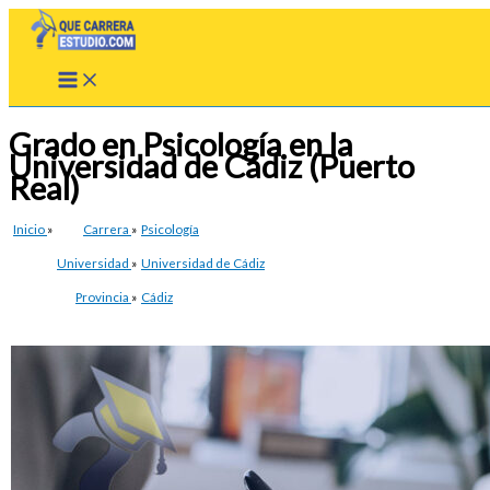
Ir
al
contenido
Grado en Psicología en la
Universidad de Cádiz (Puerto
Real)
Inicio
»
Carrera
»
Psicología
Universidad
»
Universidad de Cádiz
Provincia
»
Cádiz