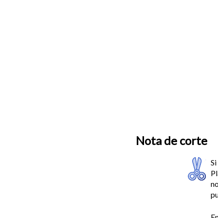
Nota de corte
Si
Pl
no
pu
En