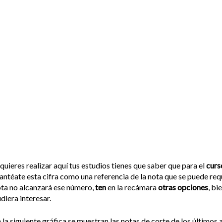
 quieres realizar aquí tus estudios tienes que saber que para el
curs
antéate esta cifra como una referencia de la nota que se puede req
ta no alcanzará ese número,
ten
en la recámara
otras opciones
, bi
diera interesar.
 la siguiente gráfica se muestran las notas de corte de los últimos a