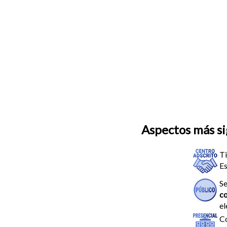
Aspectos más sig
Ti
Es
Se
co
el
C