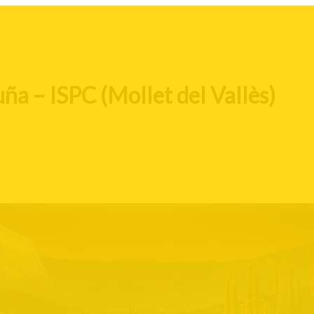
ña – ISPC (Mollet del Vallès)