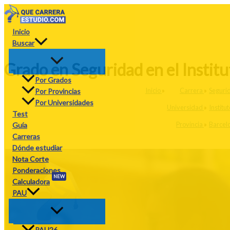
Ir
al
contenido
Inicio
Buscar
Grado en Seguridad en el Institu
Por Grados
Inicio
»
Carrera
»
Seguri
Por Provincias
Por Universidades
Universidad
»
Institu
Test
Provincia
»
Barcel
Guía
Carreras
Dónde estudiar
Nota Corte
Ponderaciones
NEW
Calculadora
PAU
PAU26