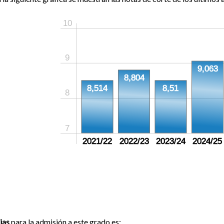
10
9
9,063
8,804
8,514
8,51
8
7
2021/22
2022/23
2023/24
2024/25
ias
para la admisión a este grado es: