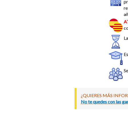
pr
re
añ
A
co
La
Es
Se
¿QUIERES MÁS INFO
No te quedes con las gan