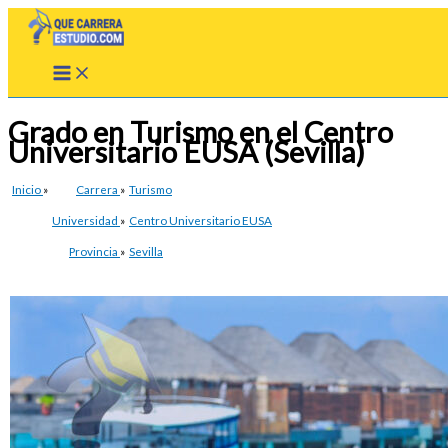
Ir
al
contenido
Grado en Turismo en el Centro
Universitario EUSA (Sevilla)
Inicio
»
Carrera
»
Turismo
Universidad
»
Centro Universitario EUSA
Provincia
»
Sevilla