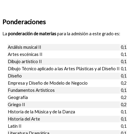
Ponderaciones
La
ponderación de materias
para la admisión a este grado es:
Análisis musical II
0,1
Artes escénicas II
0,1
Dibujo artístico II
0,1
Dibujo Técnico aplicado a las Artes Plásticas y al Diseño II
0,1
Diseño
0,1
Empresa y Diseño de Modelo de Negocio
0,2
Fundamentos Artísticos
0,1
Geografía
0,2
Griego II
0,2
Historia de la Música y de la Danza
0,1
Historia del Arte
0,1
Latín II
0,1
Literatura Dramática
0,1