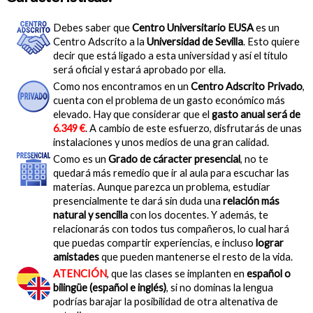
Debes saber que
Centro Universitario EUSA
es un
Centro Adscrito a la
Universidad de Sevilla
. Esto quiere
decir que está ligado a esta universidad y así el título
será oficial y estará aprobado por ella.
Como nos encontramos en un
Centro Adscrito Privado
,
cuenta con el problema de un gasto económico más
elevado. Hay que considerar que el
gasto anual será de
6.349 €
. A cambio de este esfuerzo, disfrutarás de unas
instalaciones y unos medios de una gran calidad.
Como es un
Grado de cáracter presencial
, no te
quedará más remedio que ir al aula para escuchar las
materias. Aunque parezca un problema, estudiar
presencialmente te dará sin duda una
relación más
natural y sencilla
con los docentes. Y además, te
relacionarás con todos tus compañeros, lo cual hará
que puedas compartir experiencias, e incluso
lograr
amistades
que pueden mantenerse el resto de la vida.
ATENCIÓN
, que las clases se implanten en
español o
bilingüe (español e inglés)
, si no dominas la lengua
podrías barajar la posibilidad de otra altenativa de