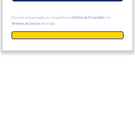
Este sitio está protegido por reCaptcha y la
Política de Privacidad
y los
Términos de Servicio
de Google.