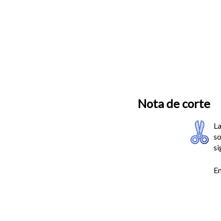
Nota de corte
La
so
si
En