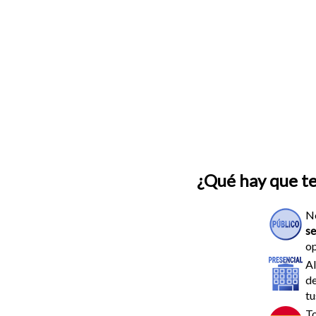
¿Qué hay que t
N
se
op
Al
de
tu
To