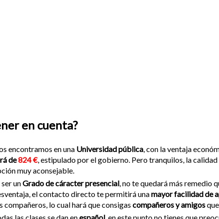
ener en cuenta?
os encontramos en una
Universidad pública
, con la ventaja económ
rá de
824 €
, estipulado por el gobierno. Pero tranquilos, la calid
ción muy aconsejable.
 ser un
Grado de cáracter presencial
, no te quedará más remedio que
sventaja, el contacto directo te permitirá una
mayor facilidad de 
s compañeros, lo cual hará que consigas
compañeros y amigos
que
das las clases se dan en
español
, en este punto no tienes que preo