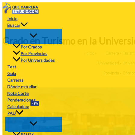
Ir
al
contenido
Inicio
Buscar
Grado en Turismo en la Univers
Por Grados
Inicio
»
Carrera
»
Turism
Por Provincias
Por Universidades
Universidad
»
Univer
Test
Provincia
»
Córdo
Guía
Carreras
Dónde estudiar
Nota Corte
Ponderaciones
NEW
Calculadora
PAU
PAU26