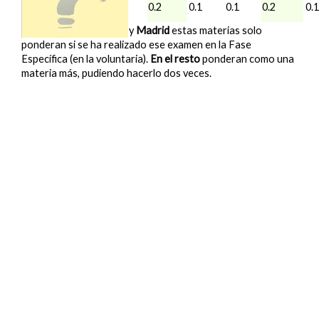
10.514
0.1
0.2
0.1
0.1
0.2
0.
(UCM)
*
En
Baleares
,
Navarra
y
Madrid
estas materias solo
ponderan si se ha realizado ese examen en la Fase
Específica (en la voluntaria).
En el resto
ponderan como una
materia más, pudiendo hacerlo dos veces.