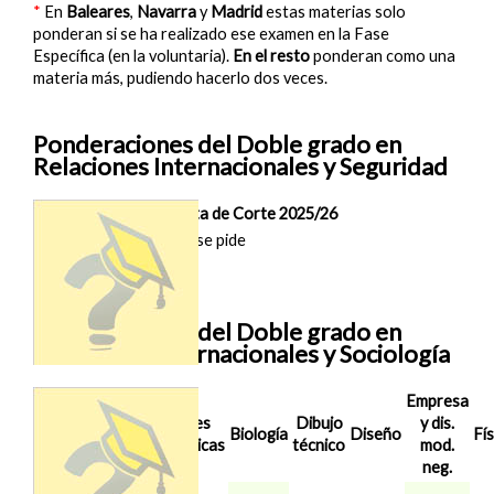
*
En
Baleares
,
Navarra
y
Madrid
estas materias solo
ponderan si se ha realizado ese examen en la Fase
Específica (en la voluntaria).
En el resto
ponderan como una
materia más, pudiendo hacerlo dos veces.
Ponderaciones del Doble grado en
Relaciones Internacionales y Seguridad
Nota de Corte 2025/26
Madrid (NEBRIJA)
No se pide
Ponderaciones del Doble grado en
Relaciones Internacionales y Sociología
Empresa
Nota de
Artes
Dibujo
y dis.
Corte
Biología
Diseño
Fís
escénicas
técnico
mod.
2025/26
neg.
Madrid