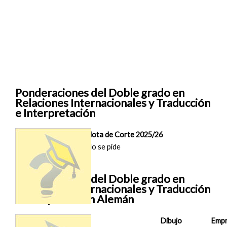
Ponderaciones del Doble grado en
Relaciones Internacionales y Traducción
e Interpretación
Nota de Corte 2025/26
Madrid (COMILLAS)
No se pide
Ponderaciones del Doble grado en
Relaciones Internacionales y Traducción
e interpretación Alemán
Dibujo
Emp
Nota de