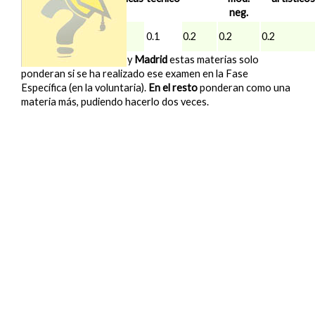
2025/26
neg.
Madrid
10.336
0.2
0.1
0.2
0.2
0.2
(UAM)
*
En
Baleares
,
Navarra
y
Madrid
estas materias solo
ponderan si se ha realizado ese examen en la Fase
Específica (en la voluntaria).
En el resto
ponderan como una
materia más, pudiendo hacerlo dos veces.