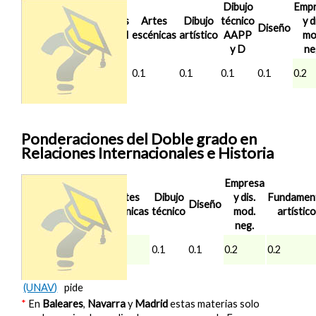
Dibujo
Emp
Nota de
Análisis
Artes
Dibujo
técnico
y d
Corte
Diseño
musical
escénicas
artístico
AAPP
mo
2025/26
y D
ne
Sevilla
11.722
0.1
0.1
0.1
0.1
0.1
0.2
(UPO)
Ponderaciones del Doble grado en
Relaciones Internacionales e Historia
Empresa
Nota de
Artes
Dibujo
y dis.
Fundamen
Corte
Diseño
escénicas
técnico
mod.
artístic
2025/26
neg.
Madrid
12.964
0.2
0.1
0.1
0.2
0.2
(UAM)
Navarra
No se
(UNAV)
pide
*
En
Baleares
,
Navarra
y
Madrid
estas materias solo