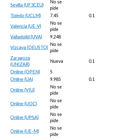
No se
Sevilla (UF3CEU)
pide
Toledo (UCLM)
7.45
0.1
No se
Valencia (UE-V)
pide
Valladolid (UVA)
9.248
No se
Vizcaya (DEUSTO)
pide
Zaragoza
Nueva
0.1
(UNIZAR)
Online (OPEN)
5
Online (UA)
9.985
0.1
No se
Online (VIU)
pide
No se
Online (UOC)
pide
No se
Online (UPSA)
pide
No se
Online (UE-M)
pide