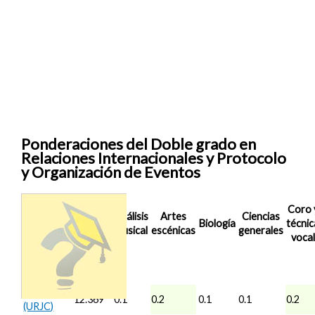
Ponderaciones del Doble grado en
Relaciones Internacionales y Protocolo
y Organización de Eventos
Nota de
Coro 
Análisis
Artes
Ciencias
Corte
Biología
técnic
musical
escénicas
generales
2025/26
vocal
Madrid
No se
(NEBRIJA)
pide
Madrid
12.369
0.1
0.2
0.1
0.1
0.2
(URJC)