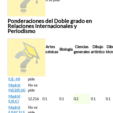
Ponderaciones del Doble grado en
Relaciones Internacionales y
Periodismo
Nota de
Artes
Ciencias
Dibujo
Dib
Corte
Biología
escénicas
generales
artístico
técn
2025/26
Barcelona
No se
(URL)
pide
Madrid
No se
(UE-M)
pide
Madrid
No se
(NEBRIJA)
pide
Madrid
12.216
0.1
0.1
0.2
0.1
0.1
(URJC)
Madrid
No se
(USPCEU)
pide