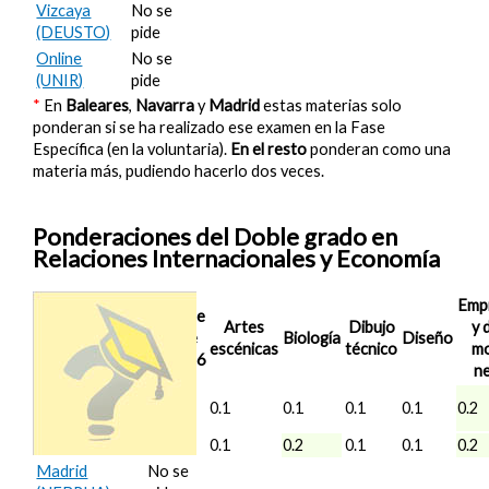
Vizcaya
No se
(DEUSTO)
pide
Online
No se
(UNIR)
pide
*
En
Baleares
,
Navarra
y
Madrid
estas materias solo
ponderan si se ha realizado ese examen en la Fase
Específica (en la voluntaria).
En el resto
ponderan como una
materia más, pudiendo hacerlo dos veces.
Ponderaciones del Doble grado en
Relaciones Internacionales y Economía
Emp
Nota de
Artes
Dibujo
y d
Corte
Biología
Diseño
escénicas
técnico
mo
2025/26
ne
Madrid
12.83
0.1
0.1
0.1
0.1
0.2
(UC3M)
Madrid (UCM)
12.315
0.1
0.2
0.1
0.1
0.2
Madrid
No se