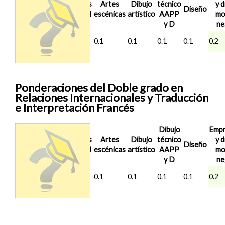
Análisis
Artes
Dibujo
técnico
y d
Corte
Diseño
musical
escénicas
artístico
AAPP
mo
2025/26
y D
ne
Sevilla
11.57
0.1
0.1
0.1
0.1
0.1
0.2
(UPO)
Ponderaciones del Doble grado en
Relaciones Internacionales y Traducción
e Interpretación Francés
Dibujo
Emp
Nota de
Análisis
Artes
Dibujo
técnico
y d
Corte
Diseño
musical
escénicas
artístico
AAPP
mo
2025/26
y D
ne
Sevilla
12.729
0.1
0.1
0.1
0.1
0.1
0.2
(UPO)