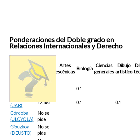
Ponderaciones del Doble grado en
Relaciones Internacionales y Derecho
Nota de
Artes
Ciencias
Dibujo
Di
Corte
Biología
escénicas
generales
artístico
té
2025/26
Alicante
11.921
0.1
(UA)
Barcelona
12.681
0.1
0.1
(UAB)
Córdoba
No se
(ULOYOLA)
pide
Gipuzkoa
No se
(DEUSTO)
pide