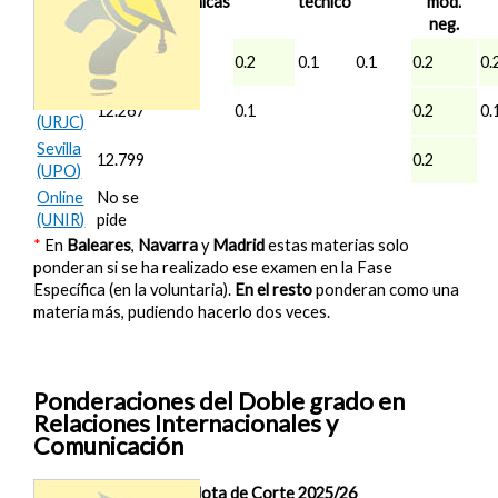
escénicas
técnico
mod.
2025/26
neg.
Madrid
12.475
0.1
0.2
0.1
0.1
0.2
0.
(UC3M)
Madrid
12.267
0.1
0.2
0.
(URJC)
Sevilla
12.799
0.2
(UPO)
Online
No se
(UNIR)
pide
*
En
Baleares
,
Navarra
y
Madrid
estas materias solo
ponderan si se ha realizado ese examen en la Fase
Específica (en la voluntaria).
En el resto
ponderan como una
materia más, pudiendo hacerlo dos veces.
Ponderaciones del Doble grado en
Relaciones Internacionales y
Comunicación
Nota de Corte 2025/26