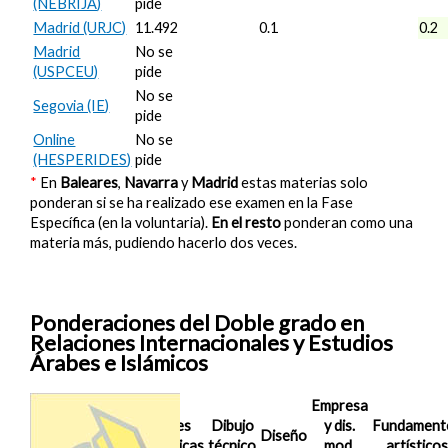
(NEBRIJA)
pide
Madrid (URJC)
11.492
0.1
0.2
Madrid
No se
(USPCEU)
pide
No se
Segovia (IE)
pide
Online
No se
(HESPERIDES)
pide
*
En
Baleares
,
Navarra
y
Madrid
estas materias solo
ponderan si se ha realizado ese examen en la Fase
Específica (en la voluntaria).
En el resto
ponderan como una
materia más, pudiendo hacerlo dos veces.
Ponderaciones del Doble grado en
Relaciones Internacionales y Estudios
Árabes e Islámicos
Empresa
Nota de
Artes
Dibujo
y dis.
Fundament
Corte
Diseño
escénicas
técnico
mod.
artístico