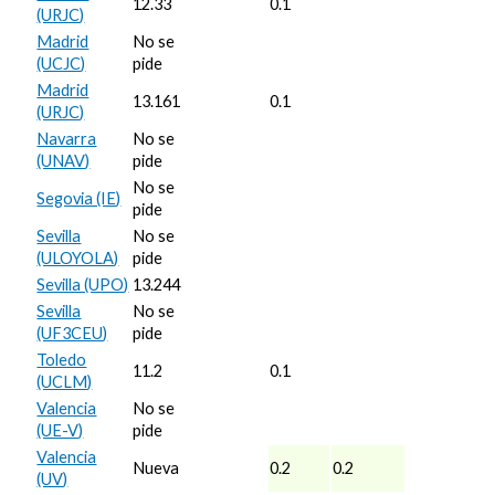
12.33
0.1
(URJC)
Madrid
No se
(UCJC)
pide
Madrid
13.161
0.1
(URJC)
Navarra
No se
(UNAV)
pide
No se
Segovia (IE)
pide
Sevilla
No se
(ULOYOLA)
pide
Sevilla (UPO)
13.244
Sevilla
No se
(UF3CEU)
pide
Toledo
11.2
0.1
(UCLM)
Valencia
No se
(UE-V)
pide
Valencia
Nueva
0.2
0.2
(UV)