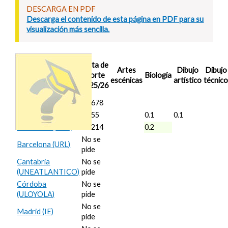
DESCARGA EN PDF
Descarga el contenido de esta página en PDF para su
visualización más sencilla.
Nota de
Artes
Dibujo
Dibujo
Corte
Biología
escénicas
artístico
técnic
2025/26
A Coruña (UDC)
10.678
Barcelona (UAB)
11.55
0.1
0.1
Barcelona (UPF)
12.214
0.2
No se
Barcelona (URL)
pide
Cantabria
No se
(UNEATLANTICO)
pide
Córdoba
No se
(ULOYOLA)
pide
No se
Madrid (IE)
pide