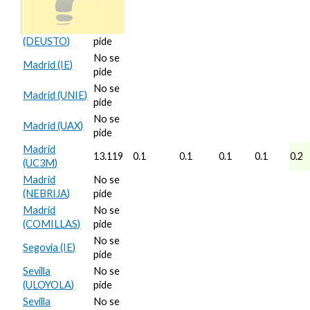
(ULOYOLA)
pide
Gipuzkoa
No se
(DEUSTO)
pide
No se
Madrid (IE)
pide
No se
Madrid (UNIE)
pide
No se
Madrid (UAX)
pide
Madrid
13.119
0.1
0.1
0.1
0.1
0.2
(UC3M)
Madrid
No se
(NEBRIJA)
pide
Madrid
No se
(COMILLAS)
pide
No se
Segovia (IE)
pide
Sevilla
No se
(ULOYOLA)
pide
Sevilla
No se