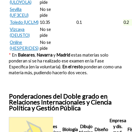
(ULOYOLA)
pide
Sevilla
No se
(UF3CEU)
pide
Toledo (UCLM)
10.35
0.1
0.2
Vizcaya
No se
(DEUSTO)
pide
Online
No se
(HESPERIDES)
pide
*
En
Baleares
,
Navarra
y
Madrid
estas materias solo
ponderan si se ha realizado ese examen en la Fase
Específica (en la voluntaria).
En el resto
ponderan como una
materia más, pudiendo hacerlo dos veces.
Ponderaciones del Doble grado en
Relaciones Internacionales y Ciencia
Política y Gestión Pública
Empresa
Nota de
Artes
Dibujo
y dis.
Corte
Biología
Diseño
Fí