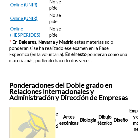
No se
Online (UNIR)
pide
No se
Online (UNIR)
pide
Online
No se
(HESPERIDES)
pide
*
En
Baleares
,
Navarra
y
Madrid
estas materias solo
ponderan si se ha realizado ese examen en la Fase
Específica (en la voluntaria).
En el resto
ponderan como una
materia más, pudiendo hacerlo dos veces.
Ponderaciones del Doble grado en
Relaciones Internacionales y
Administración y Dirección de Empresas
Emp
Nota de
Artes
Dibujo
y d
Corte
Biología
Diseño
escénicas
técnico
mo
2025/26
ne
Córdoba
No se