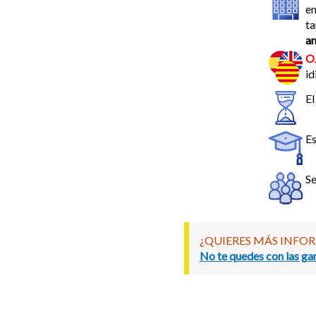
em
ta
a
O
id
El
Es
Se
¿QUIERES MÁS INFO
No te quedes con las gan