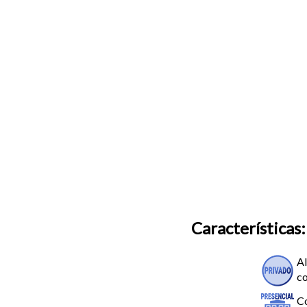
Características:
Al
co
Co