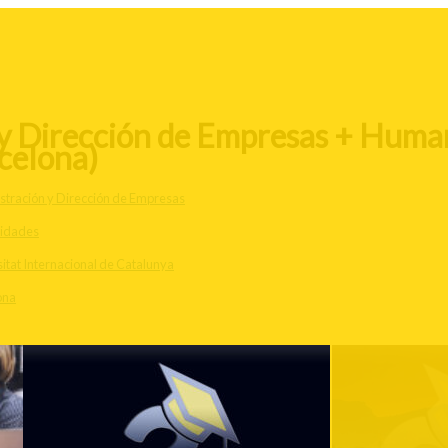
 Dirección de Empresas + Humani
celona)
stración y Dirección de Empresas
idades
itat Internacional de Catalunya
ona