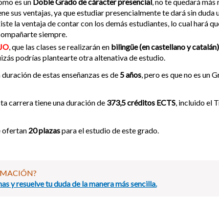
omo es un
Doble Grado de cáracter presencial
, no te quedará más 
ene sus ventajas, ya que estudiar presencialmente te dará sin duda 
iste la ventaja de contar con los demás estudiantes, lo cual hará q
compañarte siempre.
JO
, que las clases se realizarán en
bilingüe (en castellano y catalán)
izás podrías plantearte otra altenativa de estudio.
 duración de estas enseñanzas es de
5 años
, pero es que no es un G
ta carrera tiene una duración de
373,5 créditos ECTS
, incluido el
 ofertan
20 plazas
para el estudio de este grado.
RMACIÓN?
as y resuelve tu duda de la manera más sencilla.