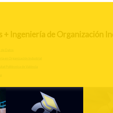
+ Ingeniería de Organización Ind
a de Datos
ría en Organización Industrial
itat Politècnica de València
ia