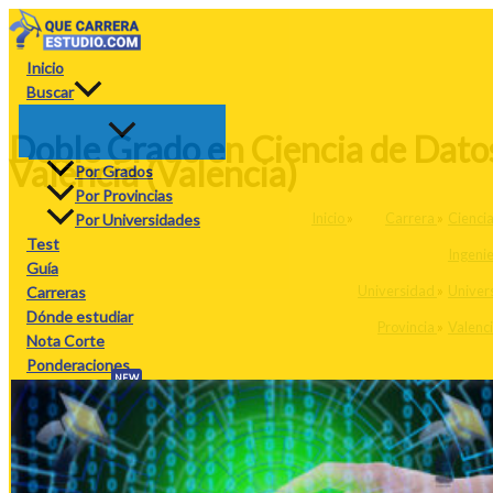
Ir
al
contenido
Inicio
Buscar
Doble Grado en Ciencia de Datos 
València (Valencia)
Por Grados
Por Provincias
Inicio
»
Carrera
»
Cienci
Por Universidades
Test
Ingenie
Guía
Universidad
»
Univers
Carreras
Dónde estudiar
Provincia
»
Valenc
Nota Corte
Ponderaciones
NEW
Calculadora
PAU
PAU26