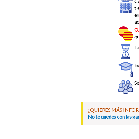
C
ti
ex
a
O
qu
La
Es
Se
¿QUIERES MÁS INFO
No te quedes con las gan