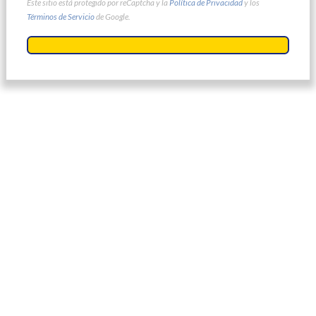
Este sitio está protegido por reCaptcha y la
Política de Privacidad
y los
Términos de Servicio
de Google.