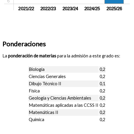
6
sin crear
2021/22
sin crear
2022/23
sin crear
2023/24
sin crear
2024/25
2025/26
Ponderaciones
La
ponderación de materias
para la admisión a este grado es:
Biología
0,2
Ciencias Generales
0,2
Dibujo Técnico II
0,1
Física
0,2
Geología y Ciencias Ambientales
0,2
Matemáticas aplicadas a las CCSS II
0,2
Matemáticas II
0,2
Química
0,2