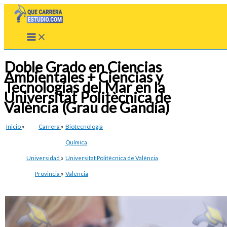
Ir
al
contenido
Doble Grado en Ciencias
Ambientales + Ciencias y
Tecnologías del Mar en la
Universitat Politècnica de
València (Grau de Gandía)
Inicio
»
Carrera
»
Biotecnología
Química
Universidad
»
Universitat Politècnica de València
Provincia
»
Valencia