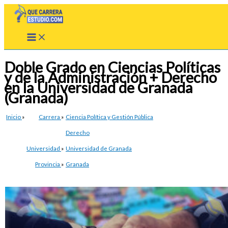
Ir
al
contenido
Doble Grado en Ciencias Políticas
y de la Administración + Derecho
en la Universidad de Granada
(Granada)
Inicio
»
Carrera
»
Ciencia Política y Gestión Pública
Derecho
Universidad
»
Universidad de Granada
Provincia
»
Granada