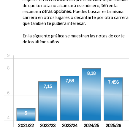
de que tu nota no alcanzará ese número,
ten
en la
recámara
otras opciones
. Puedes buscar esta misma
carrera en otros lugares o decantarte por otra carrera
que también te pudiera interesar.
En la siguiente gráfica se muestran las notas de corte
de los últimos años .
9
8
8,18
7,58
7,456
7,15
6
5
4
2021/22
2022/23
2023/24
2024/25
2025/26