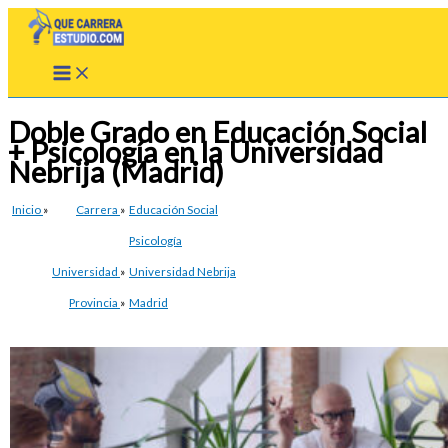
Ir
al
contenido
Doble Grado en Educación Social
+ Psicología en la Universidad
Nebrija (Madrid)
Inicio
»
Carrera
»
Educación Social
Psicología
Universidad
»
Universidad Nebrija
Provincia
»
Madrid