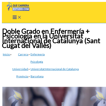
Ir
al
contenido
Doble Grado en Enfermería +
Psicología en la Universitat
Internacional de Catalunya (Sant
Cugat del Vallès)
Inicio
»
Carrera
»
Enfermería
Psicología
Universidad
»
Universitat Internacional de Catalunya
Provincia
»
Barcelona