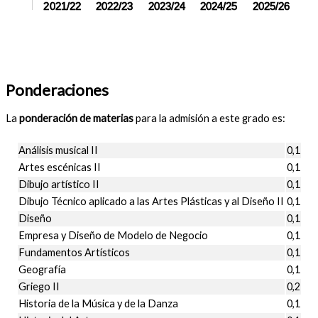
2021/22
2022/23
2023/24
2024/25
2025/26
Ponderaciones
La
ponderación de materias
para la admisión a este grado es:
Análisis musical II
0,1
Artes escénicas II
0,1
Dibujo artístico II
0,1
Dibujo Técnico aplicado a las Artes Plásticas y al Diseño II
0,1
Diseño
0,1
Empresa y Diseño de Modelo de Negocio
0,1
Fundamentos Artísticos
0,1
Geografía
0,1
Griego II
0,2
Historia de la Música y de la Danza
0,1