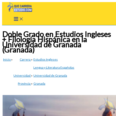
Ir
al
contenido
Doble Grado en Estudios Ingleses
+ Filología Hispánica en la
Universidad de Granada
(Granada)
Inicio
»
Carrera
»
Estudios Ingleses
Lengua y Literatura Españolas
Universidad
»
Universidad de Granada
Provincia
»
Granada