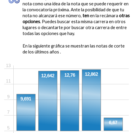
nota como una idea de la nota que se puede requerir en
la convocatoria próxima. Ante la posibilidad de que tu
nota no alcanzará ese número,
ten
en la recámara
otras
opciones
. Puedes buscar esta misma carrera en otros
lugares o decantarte por buscar otra carrera de entre
todas las opciones que hay.
En la siguiente gráfica se muestran las notas de corte
de los últimos años .
13
12,862
12,76
12,642
11
9
9,691
7
6,67
5