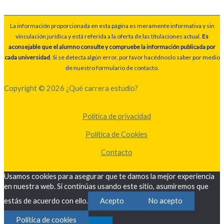
La información proporcionada en esta página es meramente informativa y sin
vinculación jurídica y está referida a la oferta de las titulaciones actual.
Es
aconsejable que el alumno consulte y compruebe la información publicada por
cada universidad
. Si se detecta algún error, por favor hacédnoslo saber por medio
de nuestro formulario de contacto.
Copyright © 2026 ¿Qué carrera estudio?
Política de privacidad
Política de Cookies
Contacto
Usamos cookies para asegurar que te damos la mejor experiencia
en nuestra web. Si continúas usando este sitio, asumiremos que
estás de acuerdo con ello.
Acepto
No acepto
Política de cookies