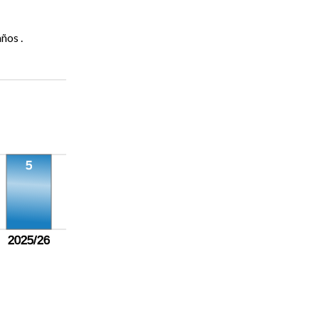
ños .
5
2025/26