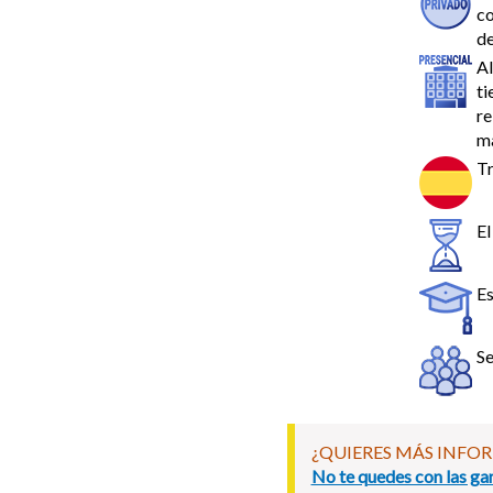
co
de
Al
ti
re
ma
Tr
El
Es
Se
¿QUIERES MÁS INFO
No te quedes con las gan