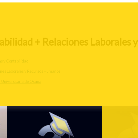
bilidad + Relaciones Laborales 
s y Contabilidad
ones Laborales y Recursos Humanos
 Universitaria de Osuna