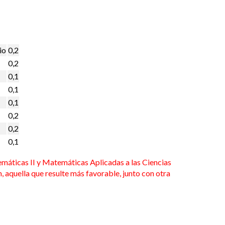
io
0,2
0,2
0,1
0,1
0,1
0,2
0,2
0,1
máticas II y Matemáticas Aplicadas a las Ciencias
n, aquella que resulte más favorable, junto con otra