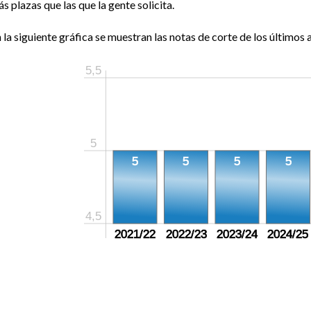
s plazas que las que la gente solicita.
 la siguiente gráfica se muestran las notas de corte de los últimos a
5,5
5
5
5
5
5
4,5
2021/22
2022/23
2023/24
2024/25