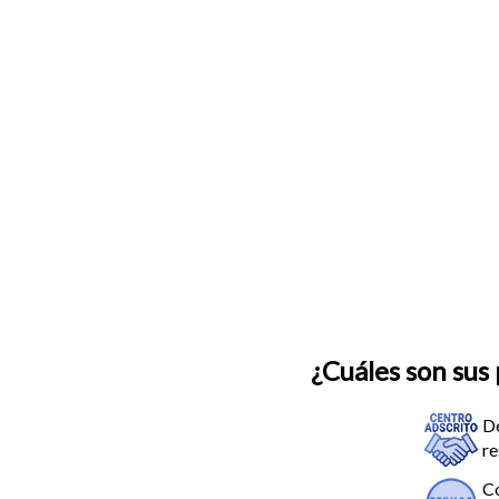
¿Cuáles son sus 
D
re
Co