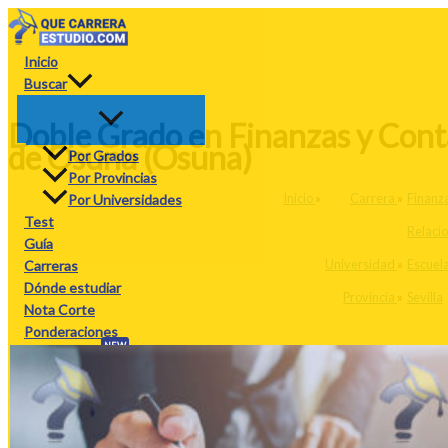
Ir
al
contenido
Inicio
Buscar
Doble Grado en Finanzas y Conta
de Osuna (Osuna)
Por Grados
Por Provincias
Inicio
»
Carrera
»
Finanza
Por Universidades
Test
Relaci
Guía
Universidad
»
Escuela
Carreras
Dónde estudiar
Provincia
»
Sevilla
Nota Corte
Ponderaciones
NEW
Calculadora
PAU
PAU26