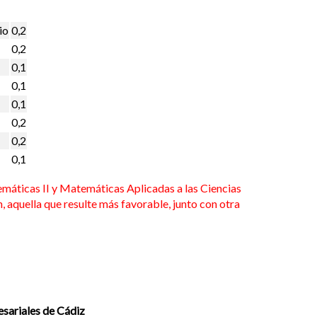
io
0,2
0,2
0,1
0,1
0,1
0,2
0,2
0,1
máticas II y Matemáticas Aplicadas a las Ciencias
n, aquella que resulte más favorable, junto con otra
sariales de Cádiz