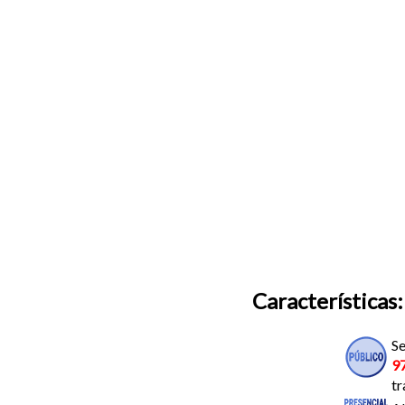
Características:
Se
9
tr