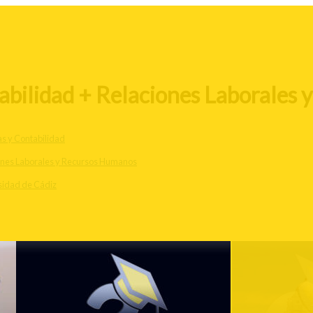
abilidad + Relaciones Laborales 
s y Contabilidad
ones Laborales y Recursos Humanos
sidad de Cádiz