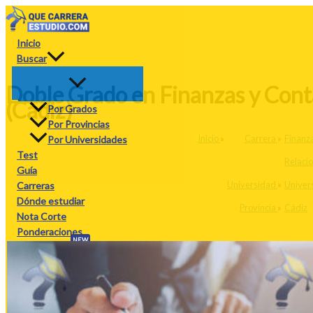
Ir
al
contenido
Inicio
Buscar
Doble Grado en Finanzas y Cont
(Cádiz)
Por Grados
Por Provincias
Inicio
»
Carrera
»
Finanza
Por Universidades
Test
Relaci
Guía
Universidad
»
Univer
Carreras
Dónde estudiar
Provincia
»
Cádiz
Nota Corte
Ponderaciones
NEW
Calculadora
PAU
PAU26