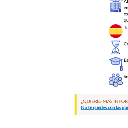
Al
em
es
qu
To
Co
Es
Se
¿QUIERES MÁS INFO
No te quedes con las gan