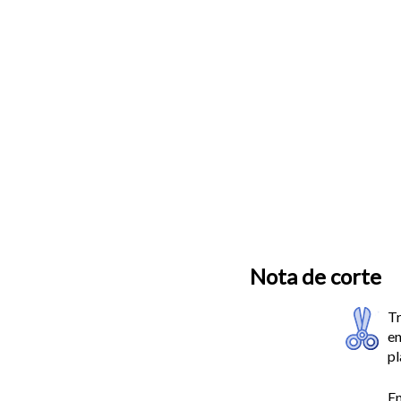
Nota de corte
Tr
en
pl
En