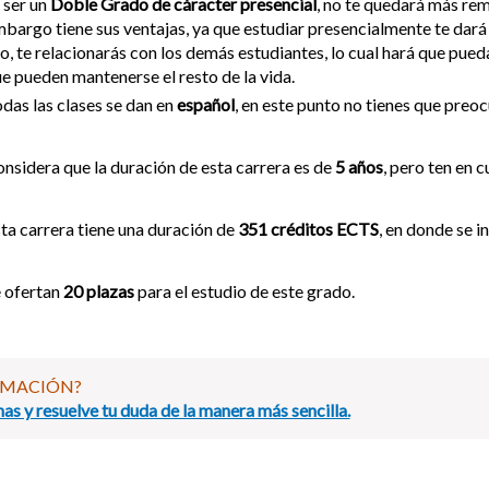
 ser un
Doble Grado de cáracter presencial
, no te quedará más reme
bargo tiene sus ventajas, ya que estudiar presencialmente te dará
o, te relacionarás con los demás estudiantes, lo cual hará que pued
e pueden mantenerse el resto de la vida.
das las clases se dan en
español
, en este punto no tienes que preo
nsidera que la duración de esta carrera es de
5 años
, pero ten en 
ta carrera tiene una duración de
351 créditos ECTS
, en donde se i
 ofertan
20 plazas
para el estudio de este grado.
RMACIÓN?
as y resuelve tu duda de la manera más sencilla.