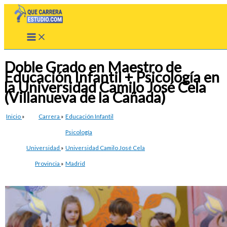
Ir
al
contenido
Doble Grado en Maestro de
Educación Infantil + Psicología en
la Universidad Camilo José Cela
(Villanueva de la Cañada)
Inicio
»
Carrera
»
Educación Infantil
Psicología
Universidad
»
Universidad Camilo José Cela
Provincia
»
Madrid