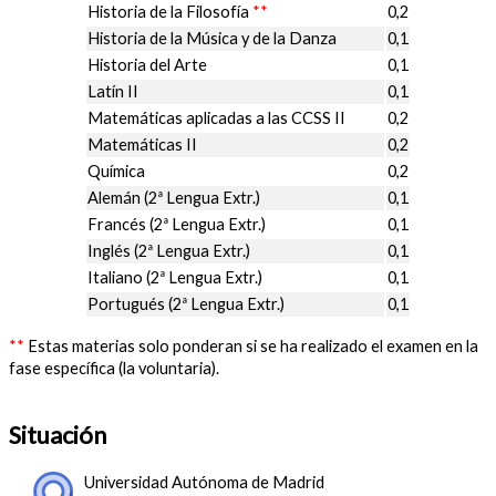
Historia de la Filosofía
**
0,2
Historia de la Música y de la Danza
0,1
Historia del Arte
0,1
Latín II
0,1
Matemáticas aplicadas a las CCSS II
0,2
Matemáticas II
0,2
Química
0,2
Alemán (2ª Lengua Extr.)
0,1
Francés (2ª Lengua Extr.)
0,1
Inglés (2ª Lengua Extr.)
0,1
Italiano (2ª Lengua Extr.)
0,1
Portugués (2ª Lengua Extr.)
0,1
**
Estas materias solo ponderan si se ha realizado el examen en la
fase específica (la voluntaria).
Situación
Universidad Autónoma de Madrid