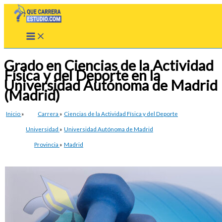
Ir
al
contenido
Grado en Ciencias de la Actividad
Física y del Deporte en la
Universidad Autónoma de Madrid
(Madrid)
Inicio
»
Carrera
»
Ciencias de la Actividad Física y del Deporte
Universidad
»
Universidad Autónoma de Madrid
Provincia
»
Madrid