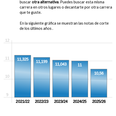
buscar
otra alternativa
. Puedes buscar esta misma
carrera en otros lugares o decantarte por otra carrera
que te guste.
En la siguiente gráfica se muestran las notas de corte
de los últimos años .
12
11
11,325
11,199
11,043
11
10,56
10
9
2021/22
2022/23
2023/24
2024/25
2025/26