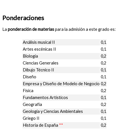
Ponderaciones
La
ponderación de materias
para la admisión a este grado es:
Análisis musical II
0,1
Artes escénicas II
0,1
Biología
0,2
Ciencias Generales
0,2
Dibujo Técnico II
0,1
Diseño
0,1
Empresa y Diseño de Modelo de Negocio
0,2
Física
0,2
Fundamentos Artísticos
0,1
Geografía
0,2
Geología y Ciencias Ambientales
0,1
Griego II
0,1
Historia de España
**
0,2