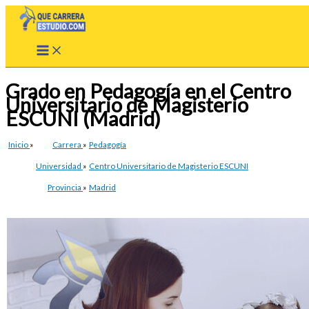
Ir
al
contenido
Grado en Pedagogía en el Centro
Universitario de Magisterio
ESCUNI (Madrid)
Inicio
»
Carrera
»
Pedagogía
Universidad
»
Centro Universitario de Magisterio ESCUNI
Provincia
»
Madrid