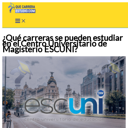
Ir
al
contenido
¿Qué carreras se pueden estudiar
en el Centro Universitario de
Magisterio ESCUNI?