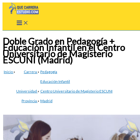
Ir
al
contenido
Doble Grado en Pedagogía +
Educación Infantil en el Centro
Universitario de Magisterio
ESCUNI (Madrid)
Inicio
»
Carrera
»
Pedagogía
Educación Infantil
Universidad
»
Centro Universitario de Magisterio ESCUNI
Provincia
»
Madrid