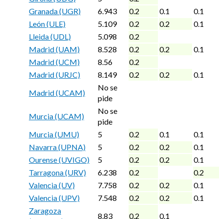
Granada (UGR)
6.943
0.2
0.1
0.1
León (ULE)
5.109
0.2
0.2
0.1
Lleida (UDL)
5.098
0.2
Madrid (UAM)
8.528
0.2
0.2
0.1
Madrid (UCM)
8.56
0.2
Madrid (URJC)
8.149
0.2
0.2
0.1
No se
Madrid (UCAM)
pide
No se
Murcia (UCAM)
pide
Murcia (UMU)
5
0.2
0.1
0.1
Navarra (UPNA)
5
0.2
0.2
0.1
Ourense (UVIGO)
5
0.2
0.2
0.1
Tarragona (URV)
6.238
0.2
0.2
Valencia (UV)
7.758
0.2
0.2
0.1
Valencia (UPV)
7.548
0.2
0.2
0.1
Zaragoza
8.83
0.2
0.1