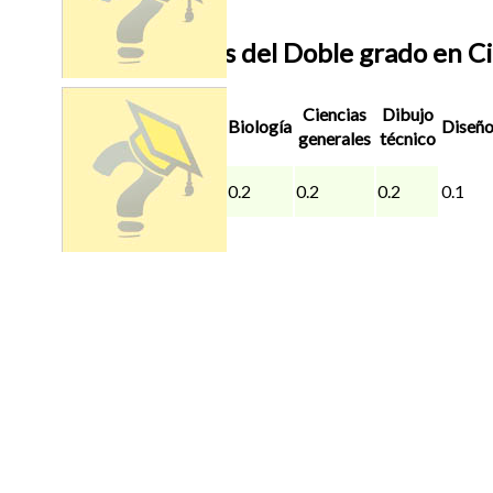
Ponderaciones del Doble grado en Cie
Nota de
Ciencias
Dibujo
Corte
Biología
Diseñ
generales
técnico
2025/26
Ourense
7.138
0.2
0.2
0.2
0.1
(UVIGO)