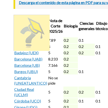
Descarga el contenido de esta página en PDF para su vi
Nota de
Ciencias
Dibujo
Corte
Biología
generales
técnico
2025/26
Álava (EHU)
7.89
0.2
0.1
Alicante (UMH)
5
0.2
0.2
0.1
Badajoz (UEX)
5
0.2
0.2
0.1
Barcelona (UAB)
8.233
0.2
Barcelona (UB)
7.166
0.2
Burgos (UBU)
5
0.2
0.1
Cantabria
No se
(UNEATLANTICO)
pide
Ciudad Real
5
0.2
0.2
0.1
(UCLM)
Córdoba (UCO)
5
0.2
0.1
0.1
Girona (UDG)
5
0.2