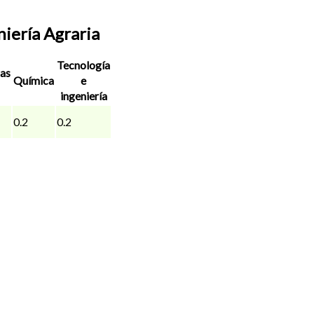
niería Agraria
Tecnología
as
Química
e
ingeniería
0.2
0.2