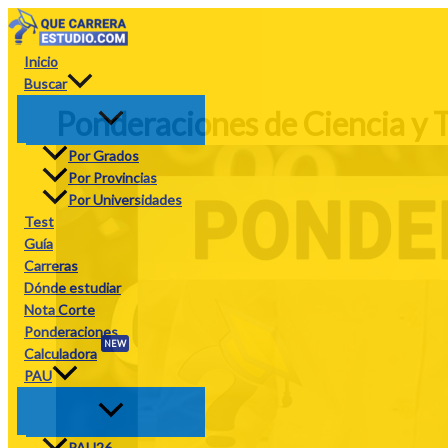
Ir
al
contenido
Inicio
Buscar
Ponderaciones de Ciencia y 
Por Grados
Por Provincias
Por Universidades
Test
Guía
Carreras
Dónde estudiar
Nota Corte
Ponderaciones
NEW
Calculadora
PAU
PAU26