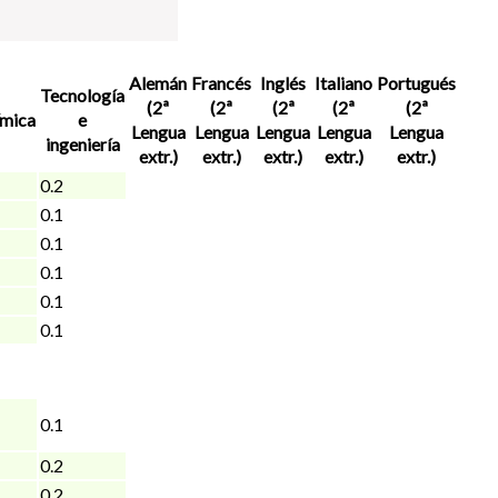
Alemán
Francés
Inglés
Italiano
Portugués
Tecnología
(2ª
(2ª
(2ª
(2ª
(2ª
mica
e
Lengua
Lengua
Lengua
Lengua
Lengua
ingeniería
extr.)
extr.)
extr.)
extr.)
extr.)
0.2
0.1
0.1
0.1
0.1
0.1
0.1
0.2
0.2