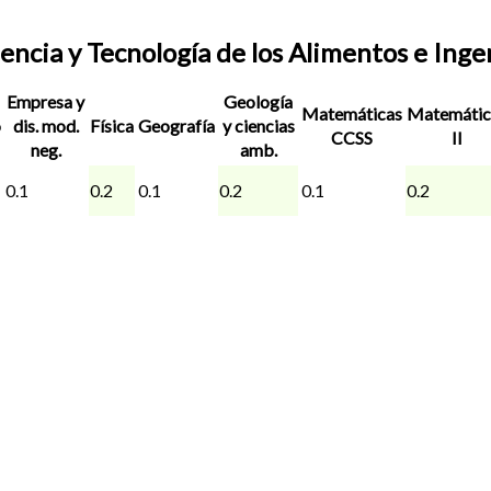
ncia y Tecnología de los Alimentos e Inge
Empresa y
Geología
Matemáticas
Matemátic
o
dis. mod.
Física
Geografía
y ciencias
CCSS
II
neg.
amb.
0.1
0.2
0.1
0.2
0.1
0.2