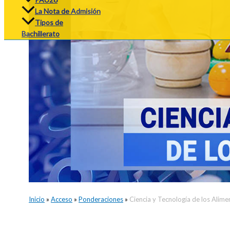
La Nota de Admisión
Tipos de
Bachillerato
Inicio
»
Acceso
»
Ponderaciones
»
Ciencia y Tecnología de los Alime