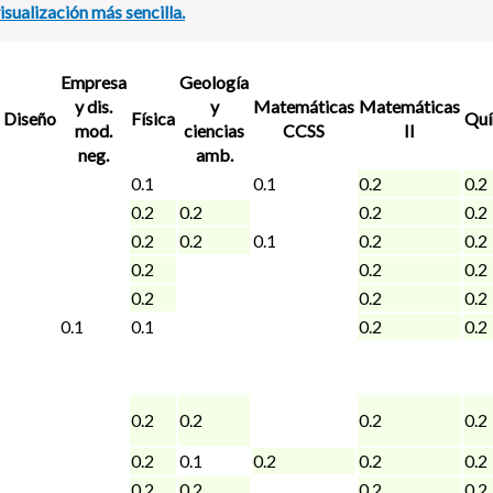
sualización más sencilla.
Empresa
Geología
y dis.
y
Matemáticas
Matemáticas
Diseño
Física
Quí
mod.
ciencias
CCSS
II
neg.
amb.
0.1
0.1
0.2
0.2
0.2
0.2
0.2
0.2
0.2
0.2
0.1
0.2
0.2
0.2
0.2
0.2
0.2
0.2
0.2
0.1
0.1
0.2
0.2
0.2
0.2
0.2
0.2
0.2
0.1
0.2
0.2
0.2
0.2
0.2
0.2
0.2