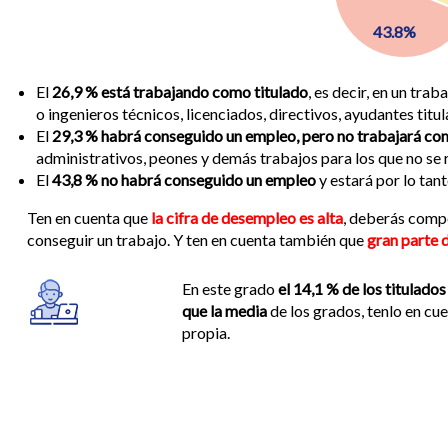
43.8%
El
26,9 % está trabajando como titulado
, es decir, en un tra
o ingenieros técnicos, licenciados, directivos, ayudantes titu
El
29,3 % habrá conseguido un empleo, pero no trabajará co
administrativos, peones y demás trabajos para los que no se r
El
43,8 % no habrá conseguido un empleo
y estará por lo ta
Ten en cuenta que
la cifra de desempleo es alta
, deberás compe
conseguir un trabajo. Y ten en cuenta también que
gran parte d
En este grado
el 14,1 % de los titulad
que la media
de los grados, tenlo en cu
propia.