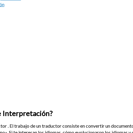
ión
e Interpretación?
or . El trabajo de un traductor consiste en convertir un documento
no». Si te interesan los idiomas, cómo evolucionaron los idiomas y