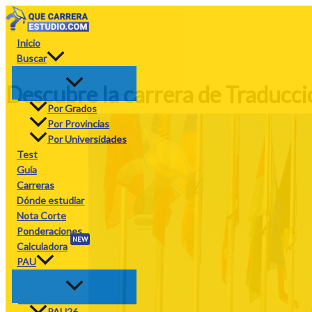
Ir
al
contenido
Inicio
Buscar
Descubre la carrera de Traducci
Por Grados
Por Provincias
Por Universidades
Test
Guía
Carreras
Dónde estudiar
Nota Corte
Ponderaciones
NEW
Calculadora
PAU
PAU26