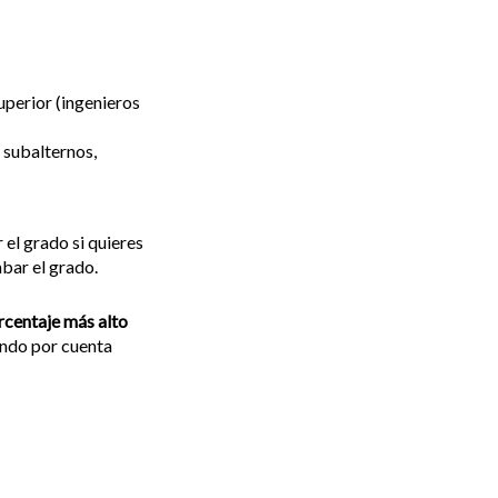
superior (ingenieros
 subalternos,
 el grado si quieres
abar el grado.
rcentaje más alto
ando por cuenta