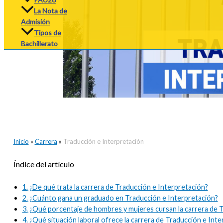
La Nota de
Admisión
Tipos de
Bachillerato
Inicio
»
Carrera
»
Traducción e Interpretación
Índice del artículo
1.
¿De qué trata la carrera de Traducción e Interpretación?
2.
¿Cuánto gana un graduado en Traducción e Interpretación?
3.
¿Qué porcentaje de hombres y mujeres cursan la carrera de T
4.
¿Qué situación laboral ofrece la carrera de Traducción e Inte