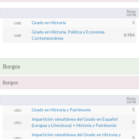
Nota
corte
Grado en Historia
5
UAB
Grado en Historia, Política y Economía
8.984
UAB
Contemporánea
Burgos
Burgos
Nota
corte
Grado en Historia y Patrimonio
5
UBU
Impartición simultánea del Grado en Español
5
UBU
(Lengua y Literatura) + Historia y Patrimonio
Impartición simultánea del Grado en Historia y
5
UBU